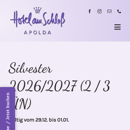
Skip
to
content
Togg
Navi
Hotel
Zimmer
Silvester
Tagungen & Seminare
2026/2027 (2 / 3
Feierlichkeiten & Kulinarik
ÜN)
Kurzurlaub & Städtereisen
gültig vom 29.12. bis 01.01.