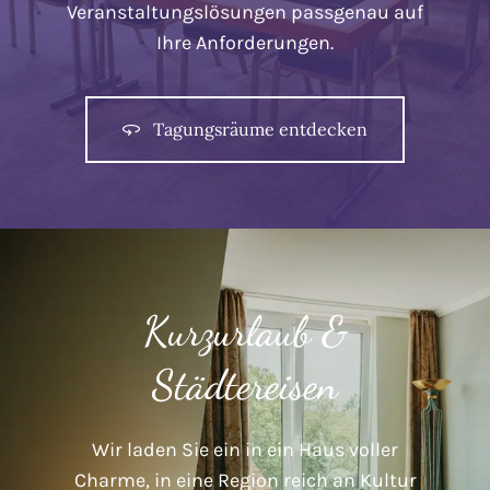
Veranstaltungslösungen passgenau auf
Ihre Anforderungen.
Tagungsräume entdecken
Kurzurlaub &
Städtereisen
Wir laden Sie ein in ein Haus voller
Charme, in eine Region reich an Kultur