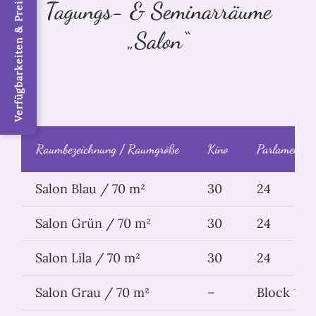
Verfügbarkeiten & Preise / Jetzt buchen
Tagungs- & Seminarräume
„Salon“
Raumbezeichnung / Raumgröße
Kino
Parlament
Salon Blau / 70 m²
30
24
Salon Grün / 70 m²
30
24
Salon Lila / 70 m²
30
24
Salon Grau / 70 m²
–
Block 12