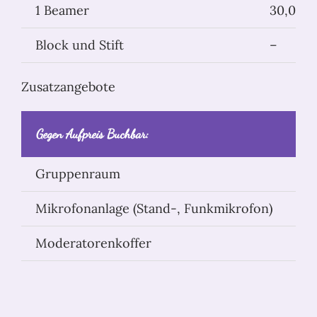
1 Beamer
30,00 €
Block und Stift
–
Zusatzangebote
Gegen Aufpreis Buchbar:
Kos
Gruppenraum
25
Mikrofonanlage (Stand-, Funkmikrofon)
18
Moderatorenkoffer
25