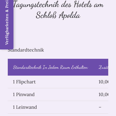
Verfügbarkeiten & Preise / Jetzt buchen
Tagungstechnik des Hotels am
Schloß Apolda
Standardtechnik
Standardtechnik In Jedem Raum Enthalten:
Zusätzlich
1 Flipchart
10,00 € 
1 Pinwand
10,00 € 
1 Leinwand
–