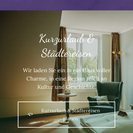
Kurzurlaub &
Städtereisen
Wir laden Sie ein in ein Haus voller
Charme, in eine Region reich an
Kultur und Geschichte.
Kurzurlaub & Städtereisen
planen