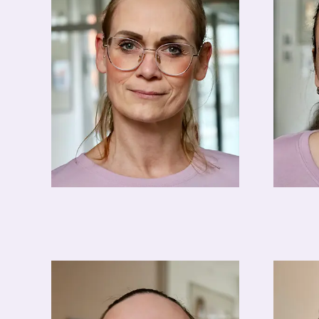
Silvia Müller
Nikol
Housekeeping
Hous