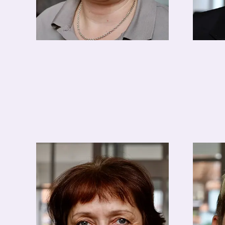
Katrin Krause
Mathi
Hausdame
Resta
housekeeping@hotel-
resta
apolda.de
apold
03644-580622
0364