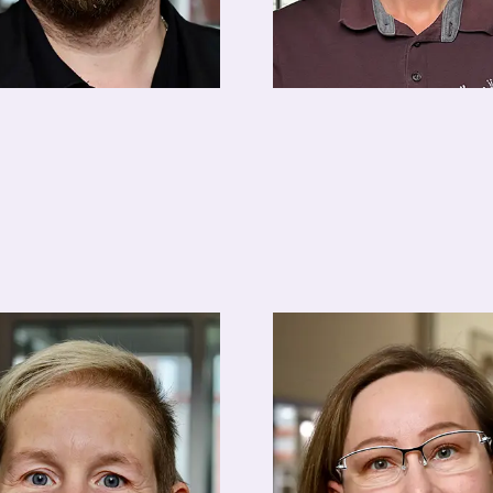
as Oberthür
Maria Weber
urantleitung
Empfangsleitung
urantleitung@hotel-
FOM@hotel-apolda.de
a.de
03644-580120
4-5800