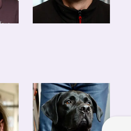
Sven Kahlert
Haustechnik
housekeeping@hotel-
apolda.de
03644-580681