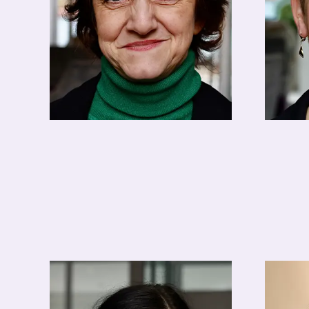
Petra Schwarz
Katja 
Buchhaltung
Funkt
fibu@hotel-apolda.de
E-Mai
03644-580118
Tele