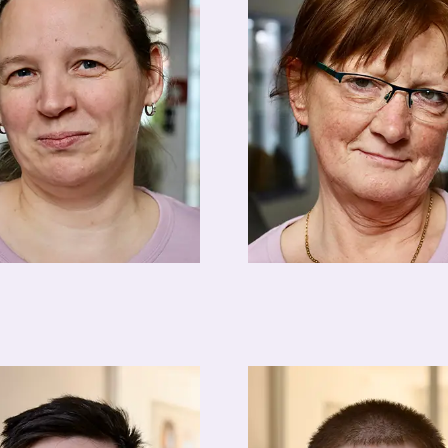
a Kurzhals
Steffi Schmidt
ekeeping
Housekeeping