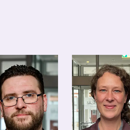
tenz
Bankettverkaufsleitung
assistent@hotel-
bankettleitung@hotel-
a.de
apolda.de
4-580142
03644-580615