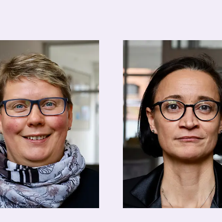
 Riedel
Anett Cyliax