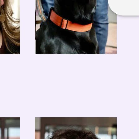
Luke
Feel-Good-Manager
info@hotel-apolda.de