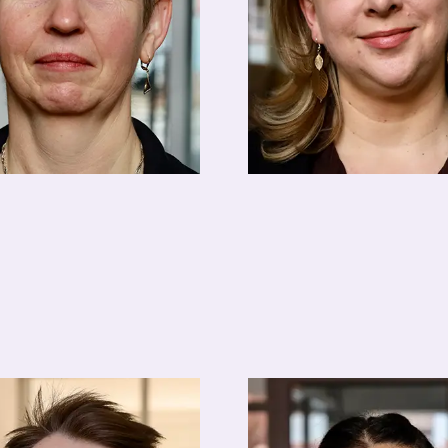
Eulenstein
Petra Brombach
ion
Empfangsmitarbeiterin
ladresse
reservierung@hotel-
fonnummer
apolda.de
03644-5800