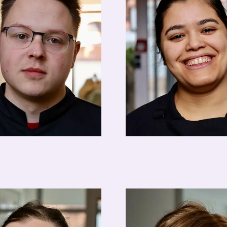
agel
Sara Ajdadar
Restaurantfachfrau