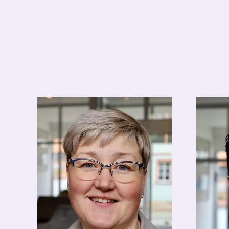
Assis
Mark A. Kühnelt
Geschäftsführer
hotel
apold
leitung@hotel-apolda.de
0364
03644-5800