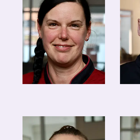
Andreas Krischker
Toni N
Köchin
Koch