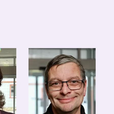
Küchenchef
kuechenleitung@hotel-
apolda.de
03644-580690