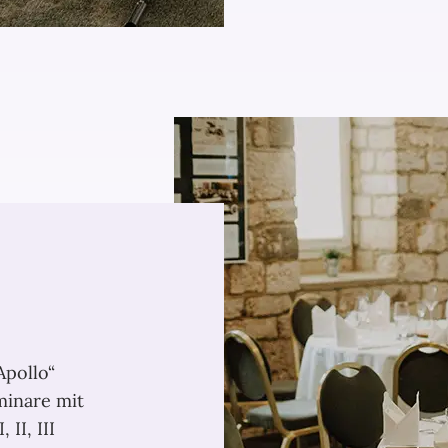
Apollo“
minare mit
 II, III