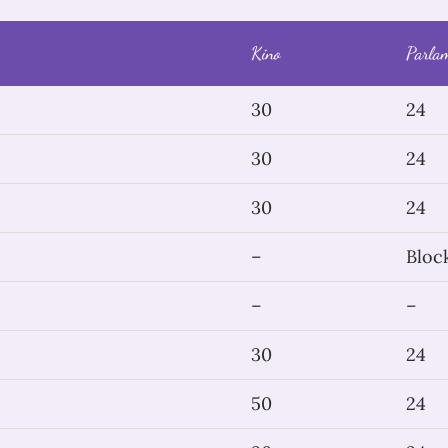
Kino
Parla
30
24
30
24
30
24
–
Bloc
–
–
30
24
50
24