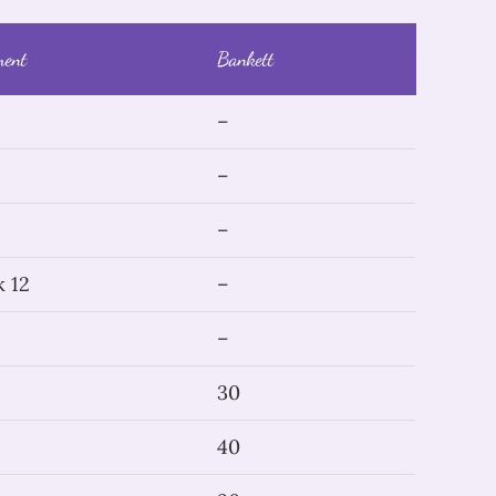
ment
Bankett
–
–
–
k 12
–
–
30
40